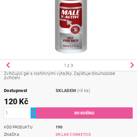
1
z 3
Zvlhčující gel s rostlinnými výtažky. Zajišťuje dlouhodobé
zvlhčení.
Dostupnost
SKLADEM
(>5 ks)
120 Kč
KÓD PRODUKTU
190
ZNAČKA
DR.LAB COSMETICS