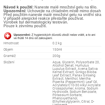
Návod k použití:
 Naneste malé množství gelu na tělo.
Upozornění:
 Uchovejte na chladném místě mimo dosah ma
Před použitím naneste malé množství gelu na vnitřní stranu
V případě alergické reakce přestaňte používat.
Výrobek byl dermatologicky testován. 
Pouze k zevnímu použití.
Hmotnost
0.2 kg
Objem
150ml
Gramáž
200g
Složení
Aqua, Glycerin, Polysorbate 20,
Alcohol Denat, Humulus
Lupulus Extract, Avena Sativa
Kernel Extract, Ginkgo Biloba
Leaf Extract, Panax Ginseng
Extract, Menthol, Mentha
Piperita (Peppermint) Leaf Oil,
Acrylates/C10-30 Alkyl Acrylate
Crosspolymer, Aroma, Sodium
Hydroxide, Sodium Benzoate,
Potassium Sorbate,
Phenoxyethanol,
Ethylhexylglycerin, Citral, D-
Limonene.