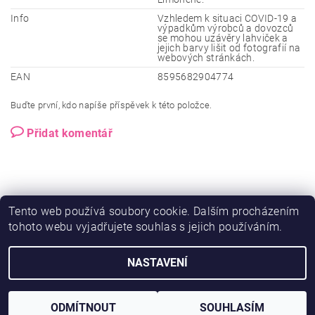
Info
Vzhledem k situaci COVID-19 a
výpadkům výrobců a dovozců
se mohou uzávěry lahviček a
jejich barvy lišit od fotografií na
webových stránkách.
EAN
8595682904774
Buďte první, kdo napíše příspěvek k této položce.
Přidat komentář
Tento web používá soubory cookie. Dalším procházením
tohoto webu vyjadřujete souhlas s jejich používáním.
NASTAVENÍ
2026 © Ero-shop.cz, všechna práva vyhrazena
Vytvořil Shoptet
ODMÍTNOUT
SOUHLASÍM