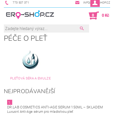
773 507 371
INFO@ERO-SHOP.CZ
0
0 Kč
PÉČE O PLEŤ
PLEŤOVÁ SÉRA A EMULZE
NEJPRODÁVANĚJŠÍ
1.
DR.LAB COSMETICS ANTI-AGE SERUM 150ML
–
SKLADEM
Luxusní Anti-Age sérum pro mladistvou pleť