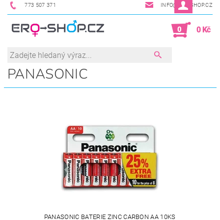
773 507 371
INFO@ERO-SHOP.CZ
0
0 Kč
PANASONIC
PANASONIC BATERIE ZINC CARBON AA 10KS