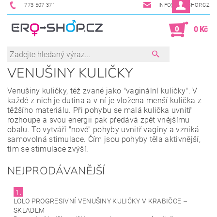
773 507 371
INFO@ERO-SHOP.CZ
0
0 Kč
VENUŠINY KULIČKY
Venušiny kuličky, též zvané jako "vaginální kuličky". V
každé z nich je dutina a v ní je vložena menší kulička z
těžšího materiálu. Při pohybu se malá kulička uvnitř
rozhoupe a svou energii pak předává zpět vnějšímu
obalu. To vytváří "nové" pohyby uvnitř vagíny a vzniká
samovolná stimulace. Čím jsou pohyby těla aktivnější,
tím se stimulace zvýší.
NEJPRODÁVANĚJŠÍ
1.
LOLO PROGRESIVNÍ VENUŠINY KULIČKY V KRABIČCE
–
SKLADEM