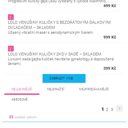
Progresivní kuličky gejši jsou vyrobeny z vysoce kvalitního,...
499 Kč
2.
LOLO VENUŠINY KULIČKY S BEZDRÁTOVÝM DÁLKOVÝM
OVLADAČEM
–
SKLADEM
Úžasný vibrační masér s aerodynamickým tvarem.
999 Kč
3.
LOLO VENUŠINY KULIČKY 2KS V SADĚ
–
SKLADEM
Luxusní sada gejša kuliček navržena gynekology a doporučená
ženami.
399 Kč
ZOBRAZIT VÍCE
NEJLEVNĚJŠÍ
NEJDRAŽŠÍ
NEJPRODÁVANĚJŠÍ
ABECEDNĚ
1
2
3
32
položek celkem