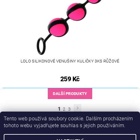
LOLO SILIKONOVÉ VENUŠINY KULIČKY 3KS RŮŽOVÉ
259 Kč
DALŠÍ PRODUKTY
1
2
3
Tento web používá soubory cookie. Dalším procházením
tohoto webu vyjadřujete souhlas s jejich používáním.