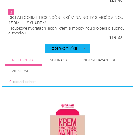
125 Kč
3.
DR.LAB COSMETICS NOČNÍ KRÉM NA NOHY S MOČOVINOU
150ML
–
SKLADEM
Hloubkově hydratační noční krém s močovinou pro péči o suchou
a ztvrdlou...
119 Kč
ZOBRAZIT VÍCE
NEJLEVNĚJŠÍ
NEJDRAŽŠÍ
NEJPRODÁVANĚJŠÍ
ABECEDNĚ
4
položek celkem