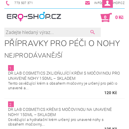
773 507 371
INFO@ERO-SHOP.CZ
0
0 Kč
PŘÍPRAVKY PRO PÉČI O NOHY
NEJPRODÁVANĚJŠÍ
1.
DR.LAB COSMETICS ZKLIDŇUJÍCÍ KRÉM S MOČOVINOU PRO
UNAVENÉ NOHY 150ML
–
SKLADEM
Tento osvěžující krém s obsahem močoviny je určený pro péči o
unavené a...
120 Kč
2.
DR.LAB COSMETICS KRÉM S MOČOVINOU NA UNAVENÉ
NOHY 150ML
–
SKLADEM
Osvěžující a hydratační krém určený pro unavené nohy s
obsahem močoviny,...