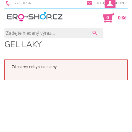
773 507 371
INFO@ERO-SHOP.CZ
0
0 Kč
GEL LAKY
Záznamy nebyly nalezeny...