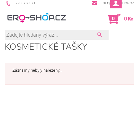
773 507 371
INFO@ERO-SHOP.CZ
0
0 Kč
KOSMETICKÉ TAŠKY
Záznamy nebyly nalezeny...