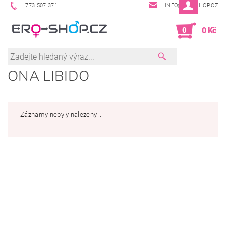
773 507 371
INFO@ERO-SHOP.CZ
0
0 Kč
ONA LIBIDO
Záznamy nebyly nalezeny...