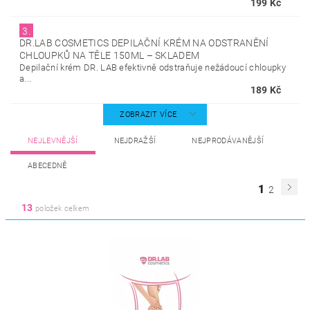
199 Kč
3.
DR.LAB COSMETICS DEPILAČNÍ KRÉM NA ODSTRANĚNÍ
CHLOUPKŮ NA TĚLE 150ML
–
SKLADEM
Depilační krém DR. LAB efektivně odstraňuje nežádoucí chloupky
a...
189 Kč
ZOBRAZIT VÍCE
NEJLEVNĚJŠÍ
NEJDRAŽŠÍ
NEJPRODÁVANĚJŠÍ
ABECEDNĚ
1
2
13
položek celkem