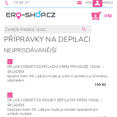
773 507 371
INFO@ERO-SHOP.CZ
0
0 Kč
PŘÍPRAVKY NA DEPILACI
NEJPRODÁVANĚJŠÍ
1.
DR.LAB COSMETICS EPILAČNÍ KRÉM PRO MUŽE 150ML
–
SKLADEM
Epilační krém DR. LAB pro muže je určen k rychlému a účinnému
odstranění...
199 Kč
2.
DR.LAB COSMETICS PÁNSKÝ DEPILAČNÍ KRÉM 150ML
–
SKLADEM
Depilační krém DR. LAB pro muže je navržen speciálně pro
silnější mužské...