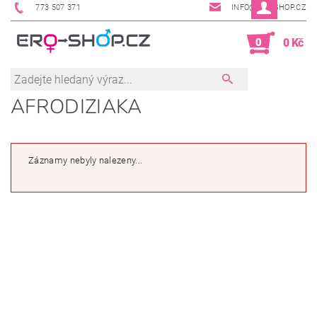
773 507 371
INFO@ERO-SHOP.CZ
0
0 Kč
AFRODIZIAKA
Záznamy nebyly nalezeny...