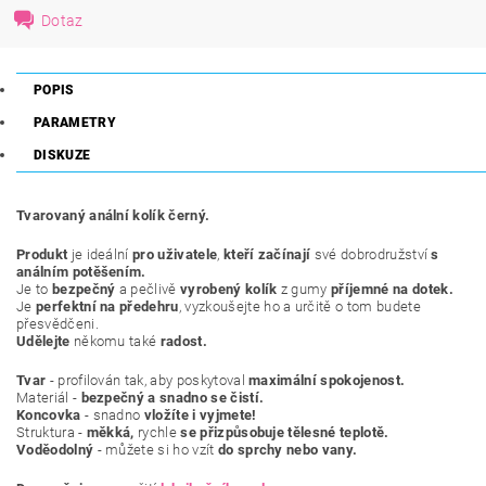
Dotaz
POPIS
PARAMETRY
DISKUZE
Tvarovaný anální kolík černý.
Produkt
je ideální
pro uživatele
,
kteří začínají
své dobrodružství
s
análním potěšením.
Je to
bezpečný
a pečlivě
vyrobený kolík
z gumy
příjemné na dotek.
Je
perfektní na předehru
, vyzkoušejte ho a určitě o tom budete
přesvědčeni.
Udělejte
někomu také
radost.
Tvar
- profilován tak, aby poskytoval
maximální spokojenost.
Materiál -
bezpečný a snadno se čistí.
Koncovka
- snadno
vložíte i vyjmete!
Struktura -
měkká,
rychle
se přizpůsobuje tělesné teplotě.
Voděodolný
- můžete si ho vzít
do sprchy nebo vany.