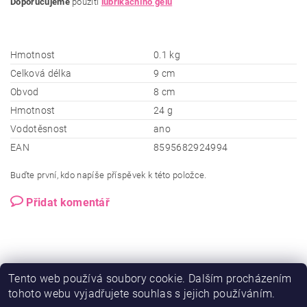
Doporučujeme
použití
lubrikačního gelu
Hmotnost
0.1 kg
Celková délka
9 cm
Obvod
8 cm
Hmotnost
24 g
Vodotěsnost
ano
EAN
8595682924994
Buďte první, kdo napíše příspěvek k této položce.
Přidat komentář
Tento web používá soubory cookie. Dalším procházením
tohoto webu vyjadřujete souhlas s jejich používáním.