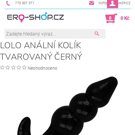
773 507 371
INFO@ERO-SHOP.CZ
0
0 Kč
LOLO ANÁLNÍ KOLÍK
TVAROVANÝ ČERNÝ
Neohodnoceno