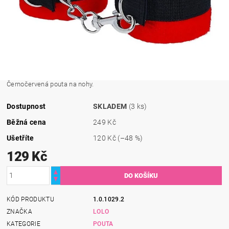
Černočervená pouta na nohy.
Dostupnost
SKLADEM
(3 ks)
Běžná cena
249 Kč
Ušetříte
120 Kč
(–48 %)
129 Kč
KÓD PRODUKTU
1.0.1029.2
ZNAČKA
LOLO
KATEGORIE
POUTA