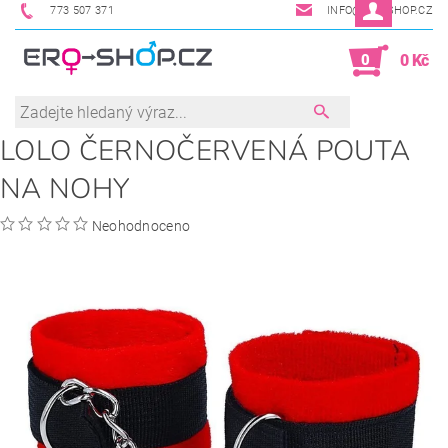
773 507 371
INFO@ERO-SHOP.CZ
0
0 Kč
LOLO ČERNOČERVENÁ POUTA
NA NOHY
Neohodnoceno