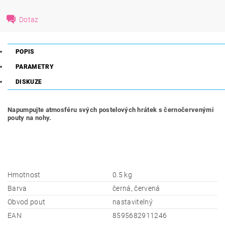
Dotaz
POPIS
PARAMETRY
DISKUZE
Napumpujte atmosféru svých postelových hrátek s černočervenými
pouty na nohy.
Hmotnost
0.5 kg
Barva
černá, červená
Obvod pout
nastavitelný
EAN
8595682911246