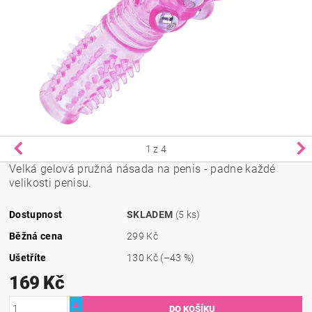
1
z 4
Velká gelová pružná násada na penis - padne každé
velikosti penisu.
Dostupnost
SKLADEM
(5 ks)
Běžná cena
299 Kč
Ušetříte
130 Kč
(–43 %)
169 Kč