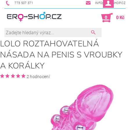
773 507 371
INFO@ERO-SHOP.CZ
0
0 Kč
LOLO ROZTAHOVATELNÁ
NÁSADA NA PENIS S VROUBKY
A KORÁLKY
2 hodnocení