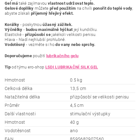
Gel má
také zajímavou
vlastnost
udržovat teplo.
Gelové doplňky
můžete
před použitím
na chvíli
ponořit do teplé vody
,
abyste získali
příjemný hřejivý efekt.
Korálky
- poskytnou
úžasný zážitek.
Výčnělky
-
budou maximálně hýčkat
její kundičku.
Elastické -
přizpůsobí se
jakékoli velikosti penisu.
Hlava - hladí nejhlubší prohlubně.
Vodotěsný
- vezměte si ho
do vany nebo sprchy.
Doporučujeme
použití
lubrikačního gelu
Tip
od týmu ero-shop
LSDI LUBRIKAČNÍ SILK GEL
Hmotnost
0.5 kg
Celková délka
13,5 cm
Natažitelná délka
přizpůsobí se velikosti penisu
Průměr
4,5 cm
Další vlastnosti
stimulační výstupky
Hmotnost
40 g
Vodotěsnost
ano
EAN
8595682907560