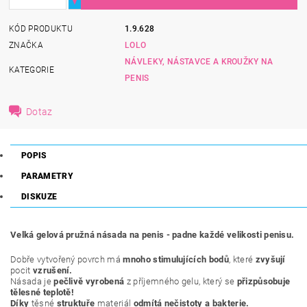
KÓD PRODUKTU
1.9.628
ZNAČKA
LOLO
NÁVLEKY, NÁSTAVCE A KROUŽKY NA
KATEGORIE
PENIS
Dotaz
POPIS
PARAMETRY
DISKUZE
Velká gelová pružná násada na penis - padne každé velikosti penisu.
Dobře vytvořený povrch má
mnoho stimulujících bodů
, které
zvyšují
pocit
vzrušení.
Násada je
pečlivě vyrobená
z příjemného gelu, který se
přizpůsobuje
tělesné teplotě!
Díky
těsné
struktuře
materiál
odmítá nečistoty a bakterie.