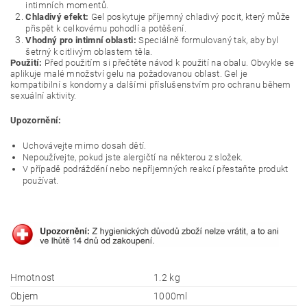
intimních momentů.
Chladivý efekt:
Gel poskytuje příjemný chladivý pocit, který může
přispět k celkovému pohodlí a potěšení.
Vhodný pro intimní oblasti:
Speciálně formulovaný tak, aby byl
šetrný k citlivým oblastem těla.
Použití:
Před použitím si přečtěte návod k použití na obalu. Obvykle se
aplikuje malé množství gelu na požadovanou oblast. Gel je
kompatibilní s kondomy a dalšími příslušenstvím pro ochranu během
sexuální aktivity.
Upozornění:
Uchovávejte mimo dosah dětí.
Nepoužívejte, pokud jste alergičtí na některou z složek.
V případě podráždění nebo nepříjemných reakcí přestaňte produkt
používat.
Hmotnost
1.2 kg
Objem
1000ml