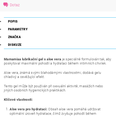
Dotaz
POPIS
PARAMETRY
ZNAČKA
DISKUZE
Mamamiaa lubrikační gel s aloe vera
je speciálně formulován tak, aby
poskytoval maximální pohodlí a hydrataci během intimních chvilek.
Aloe vera, známá svými blahodárnými vlastnostmi, dodává gelu
chladivý a osvěžující efekt.
Tento gel může být používán při sexuální aktivitě, masážích nebo
jiných osobních hygienických praktikách.
Klíčové vlastnosti:
Aloe vera pro hydrataci:
Obsah aloe vera pomáhá udržovat
optimální úroveň hydratace, čímž zvyšuje pohodlí během