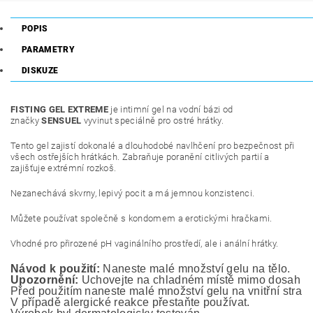
POPIS
PARAMETRY
DISKUZE
FISTING GEL EXTREME
je intimní gel na vodní bázi od
značky
SENSUEL
vyvinut speciálně pro ostré hrátky.
Tento gel zajistí dokonalé a dlouhodobé navlhčení pro bezpečnost při
všech ostřejších hrátkách. Zabraňuje poranění citlivých partií a
zajišťuje extrémní rozkoš.
Nezanechává skvrny, lepivý pocit a má jemnou konzistenci.
Můžete používat společně s kondomem a erotickými hračkami.
Vhodné pro přirozené pH vaginálního prostředí,
ale i anální hrátky.
Návod k použití:
 Naneste malé množství gelu na tělo.
Upozornění:
 Uchovejte na chladném místě mimo dosah ma
Před použitím naneste malé množství gelu na vnitřní stranu
V případě alergické reakce přestaňte používat.