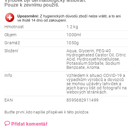
Výrobek byl dermatologicky testován. 
Pouze k zevnímu použití.
Hmotnost
1.2 kg
Objem
1000ml
Gramáž
1050g
Složení
Aqua, Glycerin, PEG-40
Hydrogenated Castor Oil, Citric
Acid, Hydroxyethylcellulose,
Potassium Sorbate, Sodium
Benzoate, Aroma.
Info
Vzhledem k situaci COVID-19 a
výpadkům výrobců a dovozců
se mohou uzávěry lahviček a
jejich barvy lišit od fotografií na
webových stránkách.
EAN
8595682911499
Buďte první, kdo napíše příspěvek k této položce.
Přidat komentář