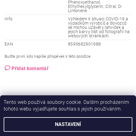
Phenoxyethanol,
Ethylhexylglycerin, Citral, D-
Limonene.
Info
Vzhledem k situaci COVID-19 a
výpadkům výrobců a dovozců
se mohou uzávěry lahviček a
jejich barvy lišit od fotografií na
webových stránkách.
EAN
8595682901988
Buďte první, kdo napíše příspěvek k této položce.
Přidat komentář
Tento web používá soubory cookie. Dalším procházením
tohoto webu vyjadřujete souhlas s jejich používáním.
NASTAVENÍ
2026 © Ero-shop.cz, všechna práva vyhrazena