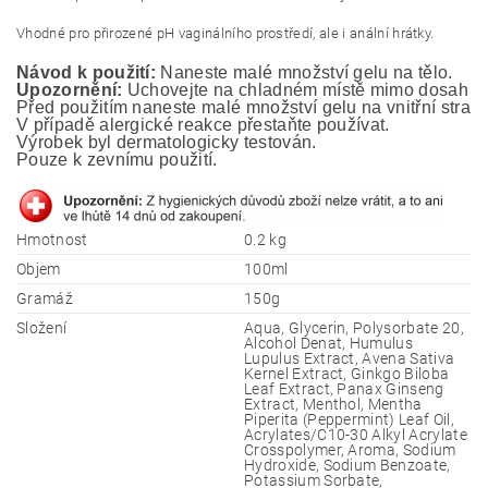
Vhodné pro přirozené pH vaginálního prostředí, ale i anální hrátky.
Návod k použití:
 Naneste malé množství gelu na tělo.
Upozornění:
 Uchovejte na chladném místě mimo dosah ma
Před použitím naneste malé množství gelu na vnitřní stranu
V případě alergické reakce přestaňte používat.
Výrobek byl dermatologicky testován. 
Pouze k zevnímu použití.
Hmotnost
0.2 kg
Objem
100ml
Gramáž
150g
Složení
Aqua, Glycerin, Polysorbate 20,
Alcohol Denat, Humulus
Lupulus Extract, Avena Sativa
Kernel Extract, Ginkgo Biloba
Leaf Extract, Panax Ginseng
Extract, Menthol, Mentha
Piperita (Peppermint) Leaf Oil,
Acrylates/C10-30 Alkyl Acrylate
Crosspolymer, Aroma, Sodium
Hydroxide, Sodium Benzoate,
Potassium Sorbate,