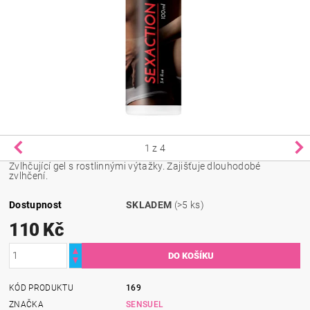
1
z 4
Zvlhčující gel s rostlinnými výtažky. Zajišťuje dlouhodobé
zvlhčení.
Dostupnost
SKLADEM
(>5 ks)
110 Kč
KÓD PRODUKTU
169
ZNAČKA
SENSUEL