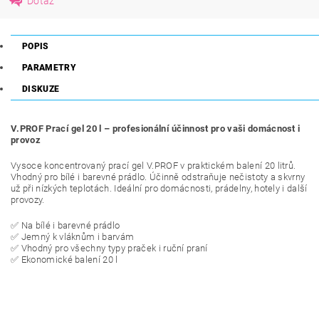
Dotaz
POPIS
PARAMETRY
DISKUZE
V.PROF Prací gel 20 l – profesionální účinnost pro vaši domácnost i
provoz
Vysoce koncentrovaný prací gel V.PROF v praktickém balení 20 litrů.
Vhodný pro bílé i barevné prádlo. Účinně odstraňuje nečistoty a skvrny
už při nízkých teplotách. Ideální pro domácnosti, prádelny, hotely i další
provozy.
✅ Na bílé i barevné prádlo
✅ Jemný k vláknům i barvám
✅ Vhodný pro všechny typy praček i ruční praní
✅ Ekonomické balení 20 l