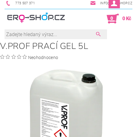
773 507 371
INFO@ERO-SHOP.CZ
0
0 Kč
V.PROF PRACÍ GEL 5L
Neohodnoceno