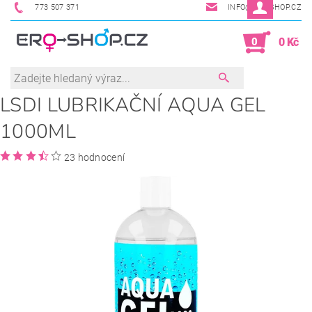
773 507 371
INFO@ERO-SHOP.CZ
0
0 Kč
LSDI LUBRIKAČNÍ AQUA GEL
1000ML
23 hodnocení