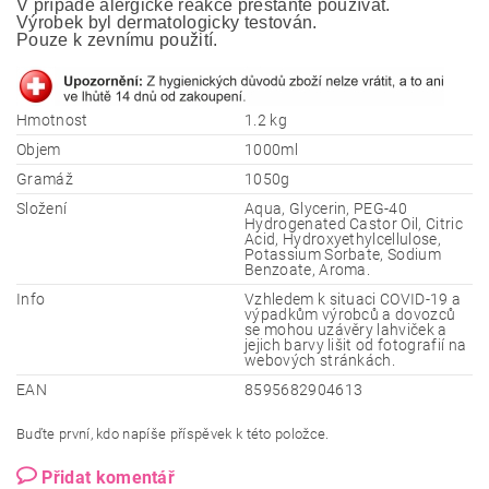
V případě alergické reakce přestaňte používat.
Výrobek byl dermatologicky testován. 
Pouze k zevnímu použití.
Hmotnost
1.2 kg
Objem
1000ml
Gramáž
1050g
Složení
Aqua, Glycerin, PEG-40
Hydrogenated Castor Oil, Citric
Acid, Hydroxyethylcellulose,
Potassium Sorbate, Sodium
Benzoate, Aroma.
Info
Vzhledem k situaci COVID-19 a
výpadkům výrobců a dovozců
se mohou uzávěry lahviček a
jejich barvy lišit od fotografií na
webových stránkách.
EAN
8595682904613
Buďte první, kdo napíše příspěvek k této položce.
Přidat komentář