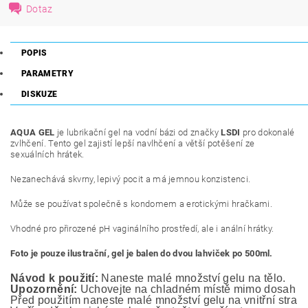
Dotaz
POPIS
PARAMETRY
DISKUZE
AQUA GEL
je lubrikační gel na vodní bázi od značky
LSDI
pro dokonalé
zvlhčení. Tento gel zajistí lepší navlhčení a větší potěšení ze
sexuálních hrátek.
Nezanechává skvrny, lepivý pocit a má jemnou konzistenci.
Může se používat společně s kondomem a erotickými hračkami.
Vhodné pro přirozené pH vaginálního prostředí, ale i anální hrátky.
Foto je pouze ilustrační, gel je balen do dvou lahviček po 500ml.
Návod k použití:
 Naneste malé množství gelu na tělo.
Upozornění:
 Uchovejte na chladném místě mimo dosah ma
Před použitím naneste malé množství gelu na vnitřní stranu