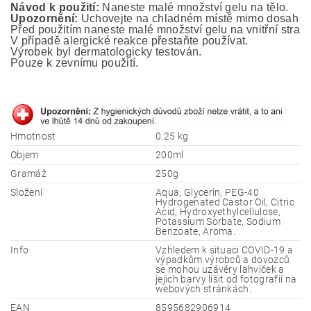
Návod k použití:
 Naneste malé množství gelu na tělo.
Upozornění:
 Uchovejte na chladném místě mimo dosah ma
Před použitím naneste malé množství gelu na vnitřní stranu
V případě alergické reakce přestaňte používat.
Výrobek byl dermatologicky testován. 
Pouze k zevnímu použití.
Hmotnost
0.25 kg
Objem
200ml
Gramáž
250g
Složení
Aqua, Glycerin, PEG-40
Hydrogenated Castor Oil, Citric
Acid, Hydroxyethylcellulose,
Potassium Sorbate, Sodium
Benzoate, Aroma.
Info
Vzhledem k situaci COVID-19 a
výpadkům výrobců a dovozců
se mohou uzávěry lahviček a
jejich barvy lišit od fotografií na
webových stránkách.
EAN
8595682906914