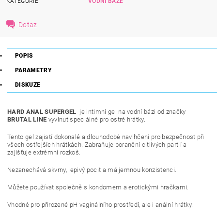
KATEGORIE
VODNÍ BÁZE
Dotaz
POPIS
PARAMETRY
DISKUZE
HARD ANAL SUPERGEL
je intimní gel na vodní bázi od značky
BRUTAL LINE
vyvinut speciálně pro ostré hrátky.
Tento gel zajistí dokonalé a dlouhodobé navlhčení pro bezpečnost při
všech ostřejších hrátkách. Zabraňuje poranění citlivých partií a
zajišťuje extrémní rozkoš.
Nezanechává skvrny, lepivý pocit a má jemnou konzistenci.
Můžete používat společně s kondomem a erotickými hračkami.
Vhodné pro přirozené pH vaginálního prostředí,
ale i anální hrátky.