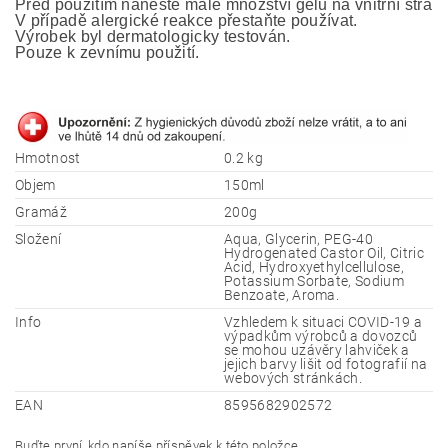
Před použitím naneste malé množství gelu na vnitřní stranu
V případě alergické reakce přestaňte používat.
Výrobek byl dermatologicky testován. 
Pouze k zevnímu použití.
Hmotnost
0.2 kg
Objem
150ml
Gramáž
200g
Složení
Aqua, Glycerin, PEG-40
Hydrogenated Castor Oil, Citric
Acid, Hydroxyethylcellulose,
Potassium Sorbate, Sodium
Benzoate, Aroma.
Info
Vzhledem k situaci COVID-19 a
výpadkům výrobců a dovozců
se mohou uzávěry lahviček a
jejich barvy lišit od fotografií na
webových stránkách.
EAN
8595682902572
Buďte první, kdo napíše příspěvek k této položce.