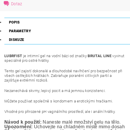
Dotaz
POPIS
PARAMETRY
DISKUZE
LUBRFIST
je intimní gel na vodní bázi od značky
BRUTAL LINE
vyvinut
speciálně pro ostré hrátky.
Tento gel zajistí dokonalé a dlouhodobé navlhčení pro bezpečnost při
všech ostřejších hrátkách. Zabraňuje poranění citlivých partií a
zajišťuje extrémní rozkoš.
Nezanechává skvrny, lepivý pocit a má jemnou konzistenci.
Můžete používat společně s kondomem a erotickými hračkami.
Vhodné pro přirozené pH vaginálního prostředí,
ale i anální hrátky.
Návod k použití:
 Naneste malé množství gelu na tělo.
Upozornění:
 Uchovejte na chladném místě mimo dosah ma