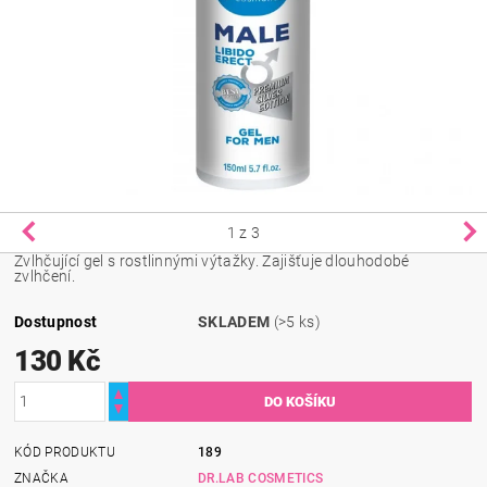
1
z 3
Zvlhčující gel s rostlinnými výtažky. Zajišťuje dlouhodobé
zvlhčení.
Dostupnost
SKLADEM
(>5 ks)
130 Kč
KÓD PRODUKTU
189
ZNAČKA
DR.LAB COSMETICS