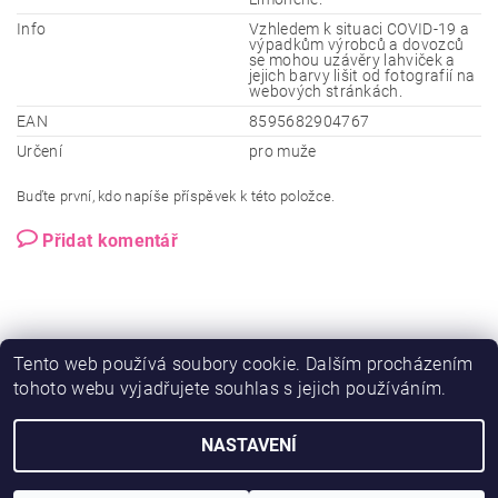
Info
Vzhledem k situaci COVID-19 a
výpadkům výrobců a dovozců
se mohou uzávěry lahviček a
jejich barvy lišit od fotografií na
webových stránkách.
EAN
8595682904767
Určení
pro muže
Buďte první, kdo napíše příspěvek k této položce.
Přidat komentář
Tento web používá soubory cookie. Dalším procházením
tohoto webu vyjadřujete souhlas s jejich používáním.
NASTAVENÍ
2026 © Ero-shop.cz, všechna práva vyhrazena
Vytvořil Shoptet