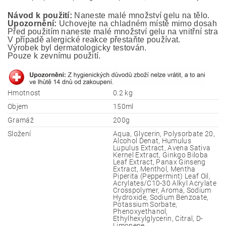
Návod k použití:
 Naneste malé množství gelu na tělo.
Upozornění:
 Uchovejte na chladném místě mimo dosah ma
Před použitím naneste malé množství gelu na vnitřní stranu
V případě alergické reakce přestaňte používat.
Výrobek byl dermatologicky testován. 
Pouze k zevnímu použití.
Hmotnost
0.2 kg
Objem
150ml
Gramáž
200g
Složení
Aqua, Glycerin, Polysorbate 20,
Alcohol Denat, Humulus
Lupulus Extract, Avena Sativa
Kernel Extract, Ginkgo Biloba
Leaf Extract, Panax Ginseng
Extract, Menthol, Mentha
Piperita (Peppermint) Leaf Oil,
Acrylates/C10-30 Alkyl Acrylate
Crosspolymer, Aroma, Sodium
Hydroxide, Sodium Benzoate,
Potassium Sorbate,
Phenoxyethanol,
Ethylhexylglycerin, Citral, D-
Limonene.