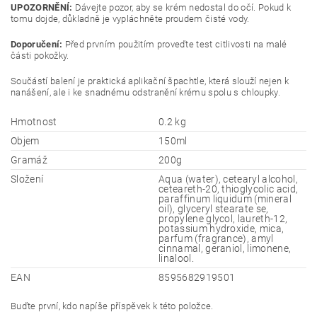
UPOZORNĚNÍ:
Dávejte pozor, aby se krém nedostal do očí. Pokud k
tomu dojde, důkladně je vypláchněte proudem čisté vody.
Doporučení:
Před prvním použitím proveďte test citlivosti na malé
části pokožky.
Součástí balení je praktická aplikační špachtle, která slouží nejen k
nanášení, ale i ke snadnému odstranění krému spolu s chloupky.
Hmotnost
0.2 kg
Objem
150ml
Gramáž
200g
Složení
Aqua (water), cetearyl alcohol,
ceteareth-20, thioglycolic acid,
paraffinum liquidum (mineral
oil), glyceryl stearate se,
propylene glycol, laureth-12,
potassium hydroxide, mica,
parfum (fragrance), amyl
cinnamal, geraniol, limonene,
linalool.
EAN
8595682919501
Buďte první, kdo napíše příspěvek k této položce.