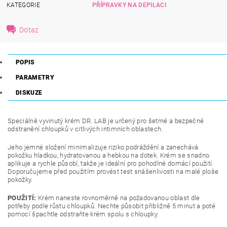
KATEGORIE
PŘÍPRAVKY NA DEPILACI
Dotaz
POPIS
PARAMETRY
DISKUZE
Speciálně vyvinutý krém DR. LAB je určený pro šetrné a bezpečné
odstranění chloupků v citlivých intimních oblastech.
Jeho jemné složení minimalizuje riziko podráždění a zanechává
pokožku hladkou, hydratovanou a hebkou na dotek. Krém se snadno
aplikuje a rychle působí, takže je ideální pro pohodlné domácí použití.
Doporučujeme před použitím provést test snášenlivosti na malé ploše
pokožky.
POUŽITÍ:
Krém naneste rovnoměrně na požadovanou oblast dle
potřeby podle růstu chloupků. Nechte působit přibližně 5 minut a poté
pomocí špachtle odstraňte krém spolu s chloupky.