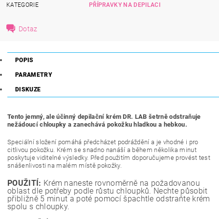
KATEGORIE
PŘÍPRAVKY NA DEPILACI
Dotaz
POPIS
PARAMETRY
DISKUZE
Tento jemný, ale účinný depilační krém DR. LAB šetrně odstraňuje
nežádoucí chloupky a zanechává pokožku hladkou a hebkou.
Speciální složení pomáhá předcházet podráždění a je vhodné i pro
citlivou pokožku. Krém se snadno nanáší a během několika minut
poskytuje viditelné výsledky. Před použitím doporučujeme provést test
snášenlivosti na malém místě pokožky.
POUŽITÍ:
Krém naneste rovnoměrně na požadovanou
oblast dle potřeby podle růstu chloupků. Nechte působit
přibližně 5 minut a poté pomocí špachtle odstraňte krém
spolu s chloupky.