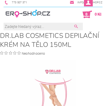
773 507 371
INFO@ERO-SHOP.CZ
0
0 Kč
DR.LAB COSMETICS DEPILAČNÍ
KRÉM NA TĚLO 150ML
Neohodnoceno