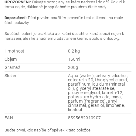
UPOZORNĚNÍ:
Dávejte pozor, aby se krém nedostal do očí. Pokud k
tomu dojde, důkladně je vypláchněte proudem čisté vody.
Doporučení:
Před prvním použitím proveďte test citlivosti na malé
části pokožky.
Součástí balení je praktická aplikační špachtle, která slouží nejen k
nanášení, ale i ke snadnému odstranění krému spolu s chloupky.
Hmotnost
0.2 kg
Objem
150ml
Gramáž
200g
Složení
Aqua (water), cetearyl alcohol,
ceteareth-20, thioglycolic acid,
paraffinum liquidum (mineral
oil), glyceryl stearate se,
propylene glycol, laureth-12,
potassium hydroxide, mica,
parfum (fragrance), amyl
cinnamal, geraniol, limonene,
linalool.
EAN
8595682919907
Buďte první, kdo napíše příspěvek k této položce.