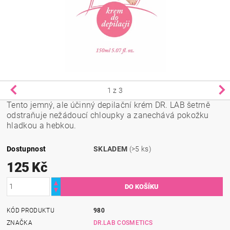
1
z 3
Tento jemný, ale účinný depilační krém DR. LAB šetrně
odstraňuje nežádoucí chloupky a zanechává pokožku
hladkou a hebkou.
Dostupnost
SKLADEM
(>5 ks)
125 Kč
KÓD PRODUKTU
980
ZNAČKA
DR.LAB COSMETICS