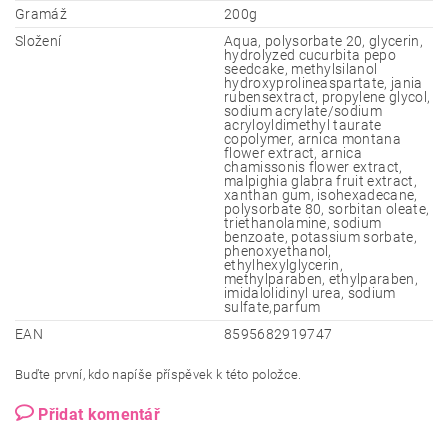
Gramáž
200g
Složení
Aqua, polysorbate 20, glycerin,
hydrolyzed cucurbita pepo
seedcake, methylsilanol
hydroxyprolineaspartate, jania
rubensextract, propylene glycol,
sodium acrylate/sodium
acryloyldimethyl taurate
copolymer, arnica montana
flower extract, arnica
chamissonis flower extract,
malpighia glabra fruit extract,
xanthan gum, isohexadecane,
polysorbate 80, sorbitan oleate,
triethanolamine, sodium
benzoate, potassium sorbate,
phenoxyethanol,
ethylhexylglycerin,
methylparaben, ethylparaben,
imidalolidinyl urea, sodium
sulfate,parfum
EAN
8595682919747
Buďte první, kdo napíše příspěvek k této položce.
Přidat komentář