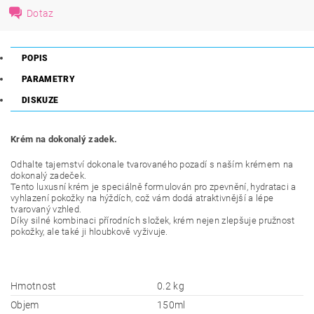
Dotaz
POPIS
PARAMETRY
DISKUZE
Krém na dokonalý zadek.
Odhalte tajemství dokonale tvarovaného pozadí s naším krémem na
dokonalý zadeček.
Tento luxusní krém je speciálně formulován pro zpevnění, hydrataci a
vyhlazení pokožky na hýždích, což vám dodá atraktivnější a lépe
tvarovaný vzhled.
Díky silné kombinaci přírodních složek, krém nejen zlepšuje pružnost
pokožky, ale také ji hloubkově vyživuje.
Hmotnost
0.2 kg
Objem
150ml