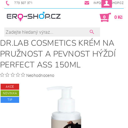
773 507 371
INFO@ERO-SHOP.CZ
0
0 Kč
DR.LAB COSMETICS KRÉM NA
PRUŽNOST A PEVNOST HÝŽDÍ
PERFECT ASS 150ML
Neohodnoceno
AKCE
NOVINKA
TIP