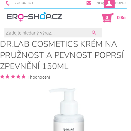
773 507 371
INFO@ERO-SHOP.CZ
0
0 Kč
DR.LAB COSMETICS KRÉM NA
PRUŽNOST A PEVNOST POPRSÍ
ZPEVNĚNÍ 150ML
1 hodnocení