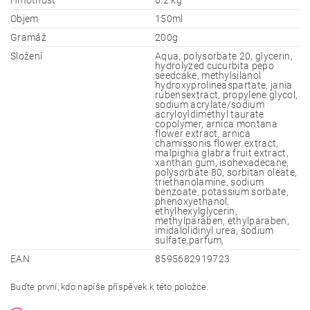
Hmotnost
0.2 kg
Objem
150ml
Gramáž
200g
Složení
Aqua, polysorbate 20, glycerin,
hydrolyzed cucurbita pepo
seedcake, methylsilanol
hydroxyprolineaspartate, jania
rubensextract, propylene glycol,
sodium acrylate/sodium
acryloyldimethyl taurate
copolymer, arnica montana
flower extract, arnica
chamissonis flower extract,
malpighia glabra fruit extract,
xanthan gum, isohexadecane,
polysorbate 80, sorbitan oleate,
triethanolamine, sodium
benzoate, potassium sorbate,
phenoxyethanol,
ethylhexylglycerin,
methylparaben, ethylparaben,
imidalolidinyl urea, sodium
sulfate,parfum,
EAN
8595682919723
Buďte první, kdo napíše příspěvek k této položce.