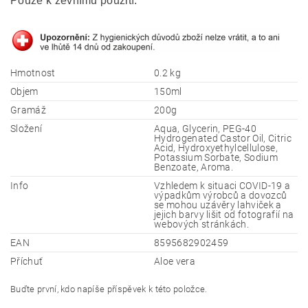
Pouze k zevnímu použití.
Hmotnost
0.2 kg
Objem
150ml
Gramáž
200g
Složení
Aqua, Glycerin, PEG-40
Hydrogenated Castor Oil, Citric
Acid, Hydroxyethylcellulose,
Potassium Sorbate, Sodium
Benzoate, Aroma.
Info
Vzhledem k situaci COVID-19 a
výpadkům výrobců a dovozců
se mohou uzávěry lahviček a
jejich barvy lišit od fotografií na
webových stránkách.
EAN
8595682902459
Příchuť
Aloe vera
Buďte první, kdo napíše příspěvek k této položce.