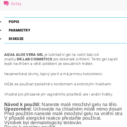
Dotaz
POPIS
PARAMETRY
DISKUZE
AQUA ALOE VERA GEL
je lubrikační gel na vodní bázi od
značky
DR.LAB COSMETICS
pro dokonalé zvlhčení. Tento gel zajistí
lepší navlhčení a větší potěšení ze sexuálních hrátek.
Nezanechává skvrny, lepivý pocit a má jemnou konzistenci.
Může se používat společně s kondomem a erotickými hračkami.
Vhodné pro přirozené pH vaginálního prostředí, ale i anální hrátky.
Návod k použití:
 Naneste malé množství gelu na tělo.
Upozornění:
 Uchovejte na chladném místě mimo dosah ma
Před použitím naneste malé množství gelu na vnitřní stranu
V případě alergické reakce přestaňte používat.
Výrobek byl dermatologicky testován. 