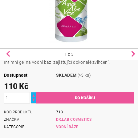
1
z 3
Intimní gel na vodní bázi zajišťující dokonalé zvlhčení.
Dostupnost
SKLADEM
(>5 ks)
110 Kč
KÓD PRODUKTU
713
ZNAČKA
DR.LAB COSMETICS
KATEGORIE
VODNÍ BÁZE