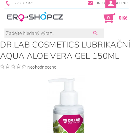
773 507 371
INFO@ERO-SHOP.CZ
0
0 Kč
DR.LAB COSMETICS LUBRIKAČNÍ
AQUA ALOE VERA GEL 150ML
Neohodnoceno