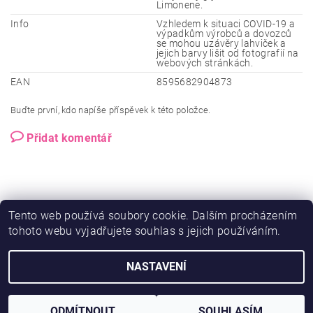
Limonene.
Info
Vzhledem k situaci COVID-19 a
výpadkům výrobců a dovozců
se mohou uzávěry lahviček a
jejich barvy lišit od fotografií na
webových stránkách.
EAN
8595682904873
Buďte první, kdo napíše příspěvek k této položce.
Přidat komentář
Tento web používá soubory cookie. Dalším procházením
tohoto webu vyjadřujete souhlas s jejich používáním.
NASTAVENÍ
2026 © Ero-shop.cz, všechna práva vyhrazena
Vytvořil Shoptet
ODMÍTNOUT
SOUHLASÍM