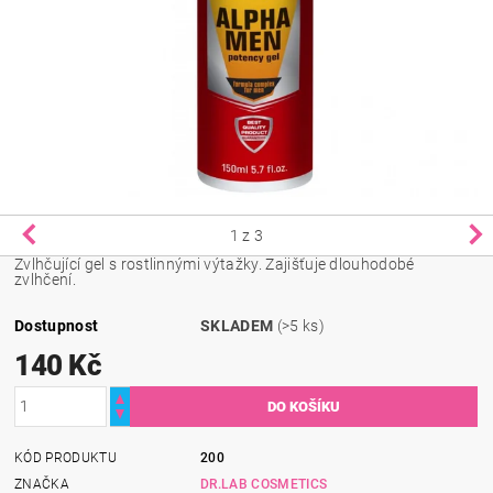
1
z 3
Zvlhčující gel s rostlinnými výtažky. Zajišťuje dlouhodobé
zvlhčení.
Dostupnost
SKLADEM
(>5 ks)
140 Kč
KÓD PRODUKTU
200
ZNAČKA
DR.LAB COSMETICS