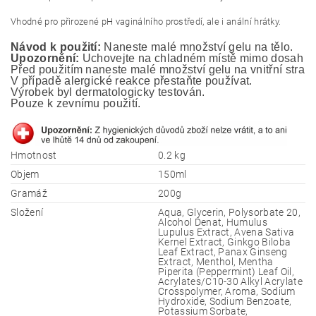
Vhodné pro přirozené pH vaginálního prostředí, ale i anální hrátky.
Návod k použití:
 Naneste malé množství gelu na tělo.
Upozornění:
 Uchovejte na chladném místě mimo dosah ma
Před použitím naneste malé množství gelu na vnitřní stranu
V případě alergické reakce přestaňte používat.
Výrobek byl dermatologicky testován. 
Pouze k zevnímu použití.
Hmotnost
0.2 kg
Objem
150ml
Gramáž
200g
Složení
Aqua, Glycerin, Polysorbate 20,
Alcohol Denat, Humulus
Lupulus Extract, Avena Sativa
Kernel Extract, Ginkgo Biloba
Leaf Extract, Panax Ginseng
Extract, Menthol, Mentha
Piperita (Peppermint) Leaf Oil,
Acrylates/C10-30 Alkyl Acrylate
Crosspolymer, Aroma, Sodium
Hydroxide, Sodium Benzoate,
Potassium Sorbate,