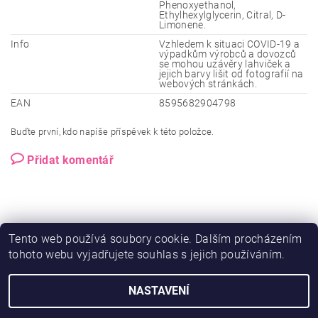
Phenoxyethanol,
Ethylhexylglycerin, Citral, D-
Limonene.
Info
Vzhledem k situaci COVID-19 a
výpadkům výrobců a dovozců
se mohou uzávěry lahviček a
jejich barvy lišit od fotografií na
webových stránkách.
EAN
8595682904798
Buďte první, kdo napíše příspěvek k této položce.
Přidat komentář
Tento web používá soubory cookie. Dalším procházením
tohoto webu vyjadřujete souhlas s jejich používáním.
NASTAVENÍ
2026 © Ero-shop.cz, všechna práva vyhrazena