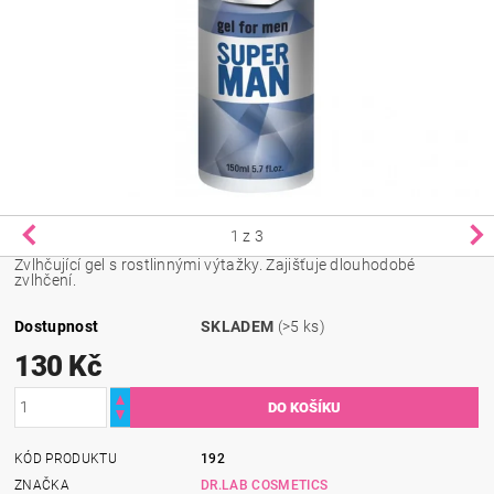
1
z 3
Zvlhčující gel s rostlinnými výtažky. Zajišťuje dlouhodobé
zvlhčení.
Dostupnost
SKLADEM
(>5 ks)
130 Kč
KÓD PRODUKTU
192
ZNAČKA
DR.LAB COSMETICS