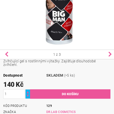
1
z 3
Zvlhčující gel s rostlinnými výtažky. Zajišťuje dlouhodobé
zvlhčení.
Dostupnost
SKLADEM
(>5 ks)
140 Kč
KÓD PRODUKTU
129
ZNAČKA
DR.LAB COSMETICS