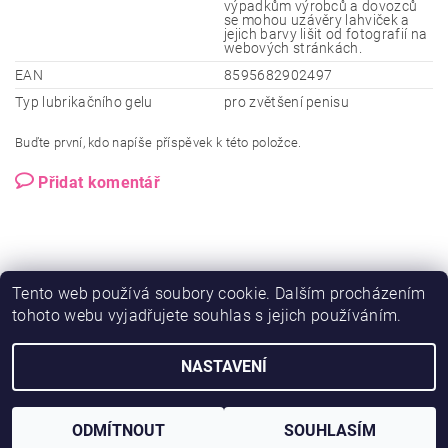
výpadkům výrobců a dovozců
se mohou uzávěry lahviček a
jejich barvy lišit od fotografií na
webových stránkách.
EAN
8595682902497
Typ lubrikačního gelu
pro zvětšení penisu
Buďte první, kdo napíše příspěvek k této položce.
Přidat komentář
Tento web používá soubory cookie. Dalším procházením
tohoto webu vyjadřujete souhlas s jejich používáním.
NASTAVENÍ
2026 © Ero-shop.cz, všechna práva vyhrazena
Vytvořil Shoptet
ODMÍTNOUT
SOUHLASÍM