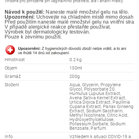
Vhodné pro přirozené pH vaginálního prostředí, ale i anální hrátky.
Návod k použití:
 Naneste malé množství gelu na tělo.
Upozornění:
 Uchovejte na chladném místě mimo dosah ma
Před použitím naneste malé množství gelu na vnitřní stranu
V případě alergické reakce přestaňte používat.
Výrobek byl dermatologicky testován. 
Pouze k zevnímu použití.
Hmotnost
0.2 kg
Objem
150ml
Gramáž
200g
Složení
Aqua, Glycerin, Propylene
Glycol, Polysorbate 20,
Humulus Lupulus Extract,
Avena Sativa Kernel Extract,
Urtica Dioica Extract, Paullinia
Cupana Extract, Panax Ginseng
Extract, Sodium Saccharin,
Methyl Nicotinate, Citric Acid,
Hydroxyethylcellulose,
Potassium Sorbate, Sodium
Benzoate, Parfum.
Info
Vzhledem k situaci COVID-19 a