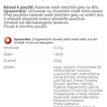
Návod k použití:
 Naneste malé množství gelu na tělo.
Upozornění:
 Uchovejte na chladném místě mimo dosah ma
Před použitím naneste malé množství gelu na vnitřní stranu
V případě alergické reakce přestaňte používat.
Výrobek byl dermatologicky testován. 
Pouze k zevnímu použití.
Hmotnost
0.2 kg
Objem
150ml
Gramáž
200g
Složení
Aqua, Glycerin, Polysorbate 20,
Alcohol Denat, Humulus
Lupulus Extract, Avena Sativa
Kernel Extract, Ginkgo Biloba
Leaf Extract, Panax Ginseng
Extract, Menthol, Mentha
Piperita (Peppermint) Leaf Oil,
Acrylates/C10-30 Alkyl Acrylate
Crosspolymer, Aroma, Sodium
Hydroxide, Sodium Benzoate,
Potassium Sorbate,
Phenoxyethanol,