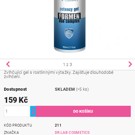
1
z 3
Zvlhčující gel s rostlinnými výtažky. Zajišťuje dlouhodobé
zvlhčení.
Dostupnost
SKLADEM
(>5 ks)
159 Kč
KÓD PRODUKTU
211
ZNAČKA
DR.LAB COSMETICS