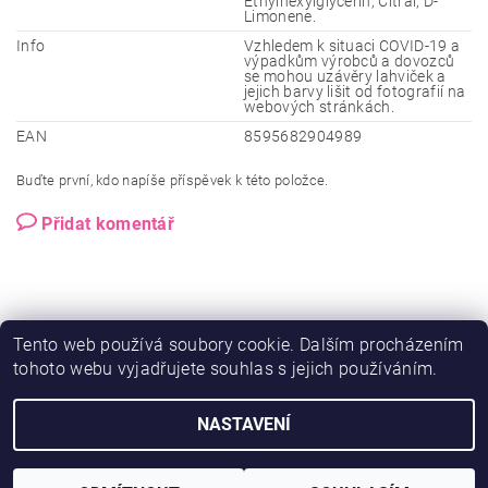
Ethylhexylglycerin, Citral, D-
Limonene.
Info
Vzhledem k situaci COVID-19 a
výpadkům výrobců a dovozců
se mohou uzávěry lahviček a
jejich barvy lišit od fotografií na
webových stránkách.
EAN
8595682904989
Buďte první, kdo napíše příspěvek k této položce.
Přidat komentář
Tento web používá soubory cookie. Dalším procházením
tohoto webu vyjadřujete souhlas s jejich používáním.
NASTAVENÍ
2026 © Ero-shop.cz, všechna práva vyhrazena
Vytvořil Shoptet