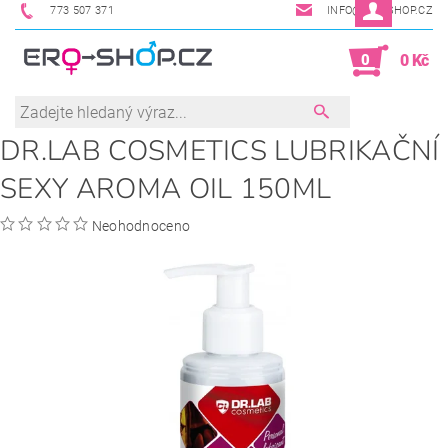
773 507 371
INFO@ERO-SHOP.CZ
0
0 Kč
DR.LAB COSMETICS LUBRIKAČNÍ
SEXY AROMA OIL 150ML
Neohodnoceno