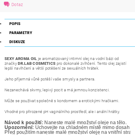
Dotaz
POPIS
PARAMETRY
DISKUZE
SEXY AROMA OIL
je aromatizovaný intimní olej na vodní bázi od
značky
DR.LAB COSMETICS
pro dokonalé zvlhčení. Tento olej zajistí
lepší navlhčení a větší potěšení ze sexuálních hrátek.
Jeho příjemná vůně potěší vaše smysly a partnera.
Nezanechává skvrny, lepivý pocit a má jemnou konzistenci.
Může se používat společně s kondomem a erotickými hračkami.
Vhodné pro přirozené pH vaginálního prostředí, ale i anální hrátky.
Návod k použití:
 Naneste malé množství oleje na tělo.
Upozornění:
 Uchovejte na chladném místě mimo dosah ma
Před použitím naneste malé množství oleje na vnitřní stranu