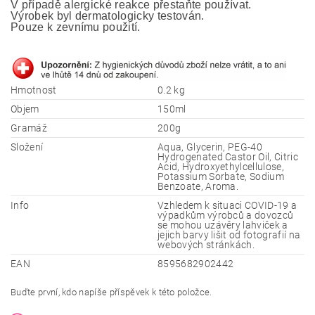
V případě alergické reakce přestaňte používat.
Výrobek byl dermatologicky testován. 
Pouze k zevnímu použití.
Hmotnost
0.2 kg
Objem
150ml
Gramáž
200g
Složení
Aqua, Glycerin, PEG-40
Hydrogenated Castor Oil, Citric
Acid, Hydroxyethylcellulose,
Potassium Sorbate, Sodium
Benzoate, Aroma.
Info
Vzhledem k situaci COVID-19 a
výpadkům výrobců a dovozců
se mohou uzávěry lahviček a
jejich barvy lišit od fotografií na
webových stránkách.
EAN
8595682902442
Buďte první, kdo napíše příspěvek k této položce.