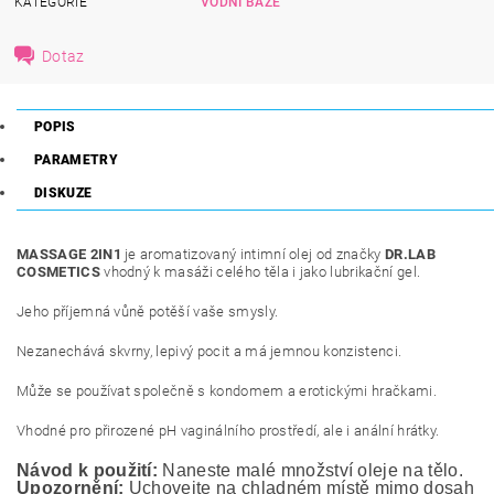
KATEGORIE
VODNÍ BÁZE
Dotaz
POPIS
PARAMETRY
DISKUZE
MASSAGE 2IN1
je aromatizovaný intimní olej od značky
DR.LAB
COSMETICS
vhodný k masáži celého těla i jako lubrikační gel.
Jeho příjemná vůně potěší vaše smysly.
Nezanechává skvrny, lepivý pocit a má jemnou konzistenci.
Může se používat společně s kondomem a erotickými hračkami.
Vhodné pro přirozené pH vaginálního prostředí, ale i anální hrátky.
Návod k použití:
 Naneste malé množství oleje na tělo.
Upozornění:
 Uchovejte na chladném místě mimo dosah ma