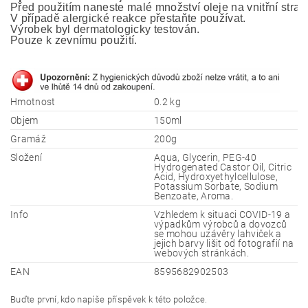
Před použitím naneste malé množství oleje na vnitřní stranu
V případě alergické reakce přestaňte používat.
Výrobek byl dermatologicky testován. 
Pouze k zevnímu použití.
Hmotnost
0.2 kg
Objem
150ml
Gramáž
200g
Složení
Aqua, Glycerin, PEG-40
Hydrogenated Castor Oil, Citric
Acid, Hydroxyethylcellulose,
Potassium Sorbate, Sodium
Benzoate, Aroma.
Info
Vzhledem k situaci COVID-19 a
výpadkům výrobců a dovozců
se mohou uzávěry lahviček a
jejich barvy lišit od fotografií na
webových stránkách.
EAN
8595682902503
Buďte první, kdo napíše příspěvek k této položce.