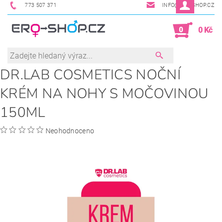
773 507 371
INFO@ERO-SHOP.CZ
0
0 Kč
DR.LAB COSMETICS NOČNÍ
KRÉM NA NOHY S MOČOVINOU
150ML
Neohodnoceno