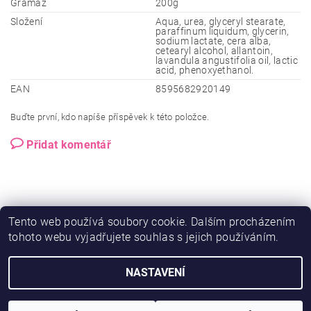
Gramáž
200g
Složení
Aqua, urea, glyceryl stearate,
paraffinum liquidum, glycerin,
sodium lactate, cera alba,
cetearyl alcohol, allantoin,
lavandula angustifolia oil, lactic
acid, phenoxyethanol.
EAN
8595682920149
Buďte první, kdo napíše příspěvek k této položce.
Přidat komentář
Tento web používá soubory cookie. Dalším procházením
tohoto webu vyjadřujete souhlas s jejich používáním.
NASTAVENÍ
2026 © Ero-shop.cz, všechna práva vyhrazena
Vytvořil Shoptet