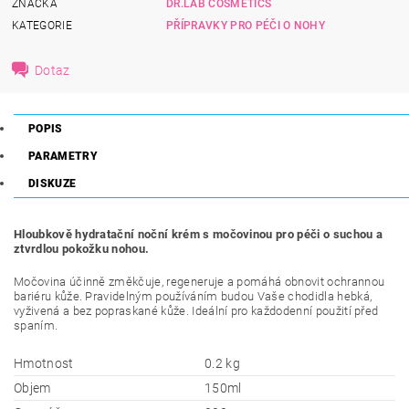
ZNAČKA
DR.LAB COSMETICS
KATEGORIE
PŘÍPRAVKY PRO PÉČI O NOHY
Dotaz
POPIS
PARAMETRY
DISKUZE
Hloubkově hydratační noční krém s močovinou pro péči o suchou a
ztvrdlou pokožku nohou.
Močovina účinně změkčuje, regeneruje a pomáhá obnovit ochrannou
bariéru kůže. Pravidelným používáním budou Vaše chodidla hebká,
vyživená a bez popraskané kůže. Ideální pro každodenní použití před
spaním.
Hmotnost
0.2 kg
Objem
150ml