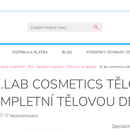
DOPRAVA A PLATBA
BLOG
PODMÍNKY OCHRANY O
etika a parfémy
Tělo
Depilace a epilace
Přípravky na depilaci
Dr.lab cosmetics těl
.LAB COSMETICS TĚ
MPLETNÍ TĚLOVOU D
Neohodnoceno
Depilačn