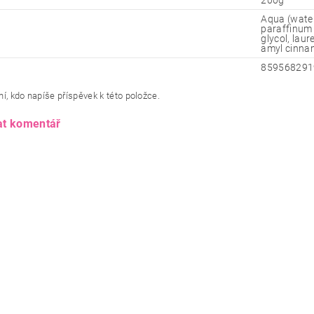
200g
Aqua (water)
paraffinum l
glycol, lau
amyl cinnama
859568291
í, kdo napíše příspěvek k této položce.
at komentář