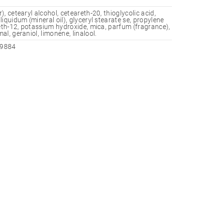
, cetearyl alcohol, ceteareth-20, thioglycolic acid,
iquidum (mineral oil), glyceryl stearate se, propylene
reth-12, potassium hydroxide, mica, parfum (fragrance),
l, geraniol, limonene, linalool.
9884