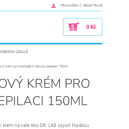
|
PŘIHLÁŠENÍ
REGISTRACE
0
0 Kč
SOBNÍCH ÚDAJŮ
ový krém pro kompletní tělovou depilaci 150ml
LOVÝ KRÉM PRO
EPILACI 150ML
í krém na celé tělo DR. LAB zajistí hladkou