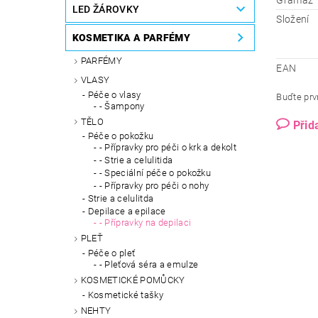
Gramáž
LED ŽÁROVKY
Složení
KOSMETIKA A PARFÉMY
PARFÉMY
EAN
VLASY
Péče o vlasy
Buďte prvn
- Šampony
TĚLO
Přid
Péče o pokožku
- Přípravky pro péči o krk a dekolt
- Strie a celulitida
- Speciální péče o pokožku
- Přípravky pro péči o nohy
Strie a celulitda
Depilace a epilace
- Přípravky na depilaci
PLEŤ
Péče o pleť
- Pleťová séra a emulze
KOSMETICKÉ POMŮCKY
Kosmetické tašky
NEHTY