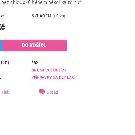
 bez chloupků během několika minut.
st
SKLADEM
(>5 ks)
Kč
UKTU
982
DR.LAB COSMETICS
E
PŘÍPRAVKY NA DEPILACI
Tisk
Dotaz