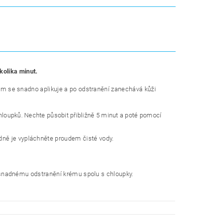
kolika minut.
Krém se snadno aplikuje a po odstranění zanechává kůži
loupků. Nechte působit přibližně 5 minut a poté pomocí
dně je vypláchněte proudem čisté vody.
ke snadnému odstranění krému spolu s chloupky.