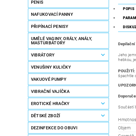
PENIS
POPIS
NAFUKOVACÍ PANNY
PARAM
PŘIPÍNACÍ PENISY
DISKU
UMĚLÉ VAGINY, ORÁLY, ANÁLY,
MASTURBÁTORY
Depilační
VIBRÁTORY
Jeho jemn
hebkou, j
VENUŠINY KULIČKY
POUŽITÍ:
špachtle 
VAKUOVÉ PUMPY
UPOZORN
VIBRAČNÍ VAJÍČKA
Doporuče
EROTICKÉ HRAČKY
Součástí 
DĚTSKÉ ZBOŽÍ
Hmotnos
DEZINFEKCE DO OBUVI
Objem