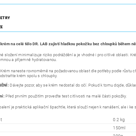
ETRY
ZE
 krém na celé tělo DR. LAB zajistí hladkou pokožku bez chloupků během ně
é složení minimalizuje riziko podráždění a je vhodné i pro citlivé oblasti. 
emnou a příjemně hydratovanou.
Krém naneste rovnoměrně na požadovanou oblast dle potřeby podle růstu ch
odstraňte krém spolu s chloupky.
ĚNÍ:
Dávejte pozor, aby se krém nedostal do očí. Pokud k tomu dojde, důkla
ní:
Před prvním použitím proveďte test citlivosti na malé části pokožky.
balení je praktická aplikační špachtle, která slouží nejen k nanášení, ale i 
t
0.2 kg
150ml