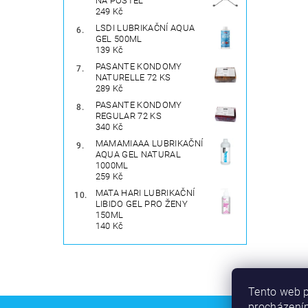
NA POSTEL
249 Kč
LSDI LUBRIKAČNÍ AQUA
GEL 500ML
139 Kč
PASANTE KONDOMY
NATURELLE 72 KS
289 Kč
PASANTE KONDOMY
REGULAR 72 KS
340 Kč
MAMAMIAAA LUBRIKAČNÍ
AQUA GEL NATURAL
1000ML
259 Kč
MATA HARI LUBRIKAČNÍ
LIBIDO GEL PRO ŽENY
150ML
140 Kč
Tento web p
procházením