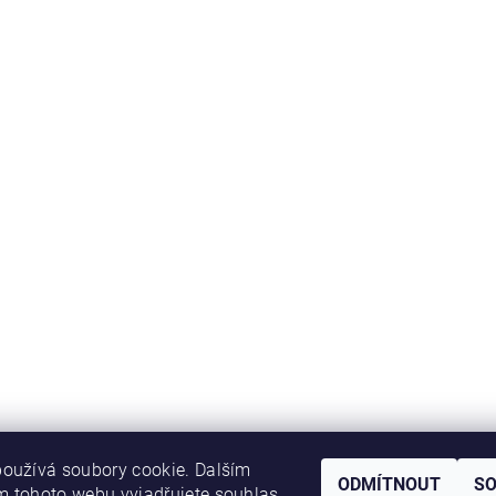
oužívá soubory cookie. Dalším
ODMÍTNOUT
S
 tohoto webu vyjadřujete souhlas