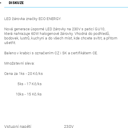
DISKUZE
LED žárovka značky ECO ENERGY.
Nová generace úsporné LED žárovky na 230V s paticí GU10,
která
nahrazuje 60W halogenové žárovky
. Vhodná do podhledů,
bodovek, lustrů, kuchyní a do všech míst, kde chcete svítit, a přitom
ušetřit.
Baleno v krabici s označením CZ i SK a certifikátem CE.
Množstevní sleva:
Cena za 1ks - 20 Kč/ks
5ks - 17 Kč/ks
10ks - 15 Kč/ks
Vstupní napětí
230V