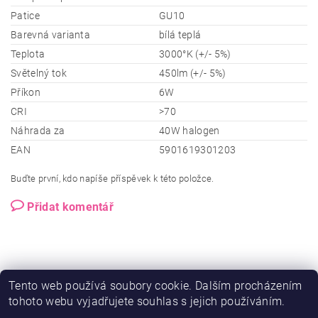
Patice
GU10
Barevná varianta
bílá teplá
Teplota
3000°K (+/- 5%)
Světelný tok
450lm (+/- 5%)
Příkon
6W
CRI
>70
Náhrada za
40W halogen
EAN
5901619301203
Buďte první, kdo napíše příspěvek k této položce.
Přidat komentář
Tento web používá soubory cookie. Dalším procházením
tohoto webu vyjadřujete souhlas s jejich používáním.