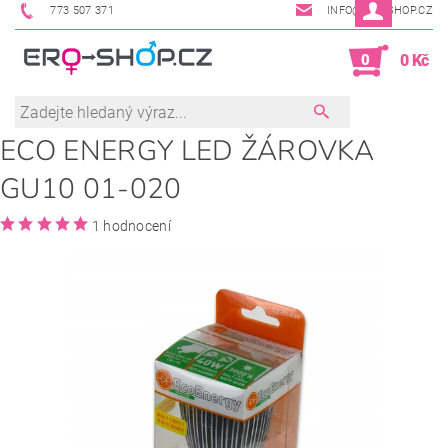
773 507 371
INFO@ERO-SHOP.CZ
0
0 Kč
ECO ENERGY LED ŽÁROVKA
GU10 01-020
1 hodnocení