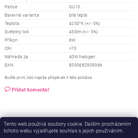
Patice
GU10
Barevná varianta
bílá teplá
Teplota
4250°K (+/- 5%)
Světelný tok
450lm (+/- 5%)
Příkon
6W
CRI
>70
Náhrada za
40W halogen
EAN
8595682909366
Buďte první, kdo napíše příspěvek k této položce.
Přidat komentář
Tento web používá soubory cookie. Dalším procházením
tohoto webu vyjadřujete souhlas s jejich používáním.