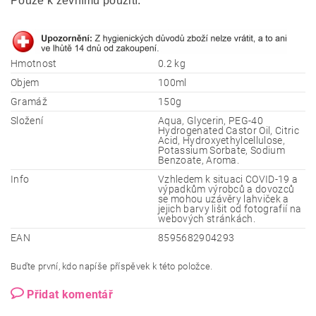
Pouze k zevnímu použití.
Hmotnost
0.2 kg
Objem
100ml
Gramáž
150g
Složení
Aqua, Glycerin, PEG-40
Hydrogenated Castor Oil, Citric
Acid, Hydroxyethylcellulose,
Potassium Sorbate, Sodium
Benzoate, Aroma.
Info
Vzhledem k situaci COVID-19 a
výpadkům výrobců a dovozců
se mohou uzávěry lahviček a
jejich barvy lišit od fotografií na
webových stránkách.
EAN
8595682904293
Buďte první, kdo napíše příspěvek k této položce.
Přidat komentář