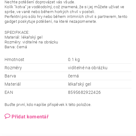
Nechte potěšení doprovázet vás všude.
Kolík "kotva" je voděodolný, což znamená, že si jej můžete užívat ve
sprše, ve vaně nebo během horkých chvil v posteli.
Perfektní pro sólo hry nebo během intimních chvil s partnerem, tento
gadget poskytuje potěšení, na které nezapomenete.
SPECIFIKACE:
Materiál: lékařský gel
Rozměry: viditelné na obrázku
Barva: černá
Hmotnost
0.1 kg
Rozměry
viditelné na obrázku
Barva
černá
Materiál
lékařský gel
EAN
8595682922426
Buďte první, kdo napíše příspěvek k této položce.
Přidat komentář