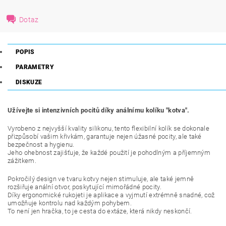
Dotaz
POPIS
PARAMETRY
DISKUZE
Užívejte si intenzivních pocitů díky análnímu kolíku "kotva".
Vyrobeno z nejvyšší kvality silikonu, tento flexibilní kolík se dokonale
přizpůsobí vašim křivkám, garantuje nejen úžasné pocity, ale také
bezpečnost a hygienu.
Jeho ohebnost zajišťuje, že každé použití je pohodlným a příjemným
zážitkem.
Pokročilý design ve tvaru kotvy nejen stimuluje, ale také jemně
rozšiřuje anální otvor, poskytující mimořádné pocity.
Díky ergonomické rukojeti je aplikace a vyjmutí extrémně snadné, což
umožňuje kontrolu nad každým pohybem.
To není jen hračka, to je cesta do extáze, která nikdy neskončí.