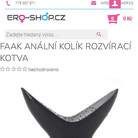
773 507 371
INFO@ERO-SHOP.CZ
0
0 Kč
FAAK ANÁLNÍ KOLÍK ROZVÍRACÍ
KOTVA
Neohodnoceno