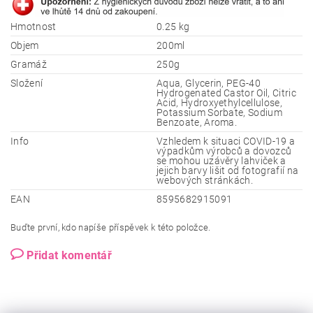
Hmotnost
0.25 kg
Objem
200ml
Gramáž
250g
Složení
Aqua, Glycerin, PEG-40
Hydrogenated Castor Oil, Citric
Acid, Hydroxyethylcellulose,
Potassium Sorbate, Sodium
Benzoate, Aroma.
Info
Vzhledem k situaci COVID-19 a
výpadkům výrobců a dovozců
se mohou uzávěry lahviček a
jejich barvy lišit od fotografií na
webových stránkách.
EAN
8595682915091
Buďte první, kdo napíše příspěvek k této položce.
Přidat komentář