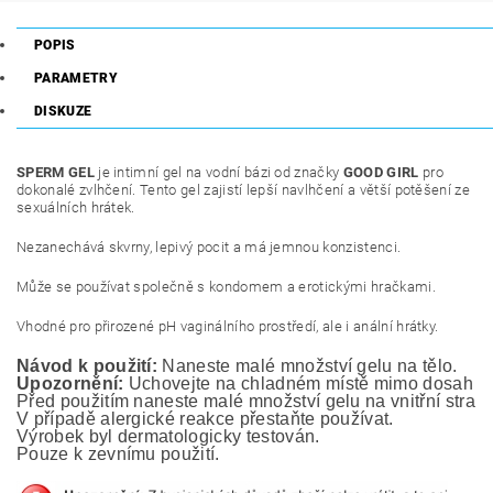
POPIS
PARAMETRY
DISKUZE
SPERM GEL
je intimní gel na vodní bázi od značky
GOOD GIRL
pro
dokonalé zvlhčení. Tento gel zajistí lepší navlhčení a větší potěšení ze
sexuálních hrátek.
Nezanechává skvrny, lepivý pocit a má jemnou konzistenci.
Může se používat společně s kondomem a erotickými hračkami.
Vhodné pro přirozené pH vaginálního prostředí, ale i anální hrátky.
Návod k použití:
 Naneste malé množství gelu na tělo.
Upozornění:
 Uchovejte na chladném místě mimo dosah ma
Před použitím naneste malé množství gelu na vnitřní stranu
V případě alergické reakce přestaňte používat.
Výrobek byl dermatologicky testován. 
Pouze k zevnímu použití.