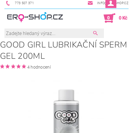
773 507 371
INFO@ERO-SHOP.CZ
0
0 Kč
GOOD GIRL LUBRIKAČNÍ SPERM
GEL 200ML
4 hodnocení