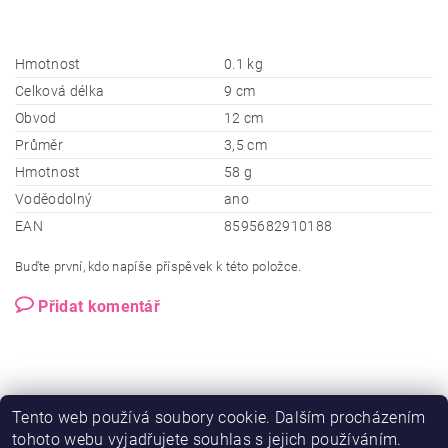
Hmotnost
0.1 kg
Celková délka
9 cm
Obvod
12 cm
Průměr
3,5 cm
Hmotnost
58 g
Voděodolný
ano
EAN
8595682910188
Buďte první, kdo napíše příspěvek k této položce.
Přidat komentář
Tento web používá soubory cookie. Dalším procházením
tohoto webu vyjadřujete souhlas s jejich používáním.