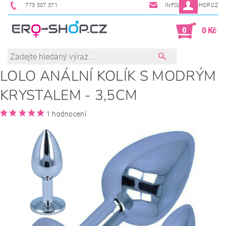
773 507 371
INFO@ERO-SHOP.CZ
0
0 Kč
LOLO ANÁLNÍ KOLÍK S MODRÝM
KRYSTALEM - 3,5CM
1 hodnocení