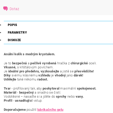
Dotaz
POPIS
PARAMETRY
DISKUZE
Anální kolík s modrým krystalem.
Je to
bezpečná
a
pečlivě vyrobená
hračka z
chirurgické
oceli.
Vkusné,
s křišťálovým povrchem.
Je
ideální pro předehru, vyzkoušejte
a jistě se
přesvědčíte!
Díky
svému krásnému
vzhledu
je
vhodný
jako
dárek!
Udělejte
také někomu
radost.
Tvar
- profilovaný tak, aby
poskytoval
maximální
spokojenost.
Materiál
-
bezpečný
a snadno se čistí.
Vodotěsné – nasaďte si a jděte do
sprchy
nebo
vany.
Profil
-
usnadňující
vstup.
Doporučujeme
použití
lubrikačního gelu