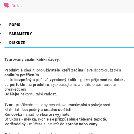
Dotaz
POPIS
PARAMETRY
DISKUZE
Tvarovaný anální kolík růžový.
Produkt
je ideální
pro uživatele
,
kteří začínají
své dobrodružství
s
análním potěšením.
Je to
bezpečný
a pečlivě
vyrobený kolík
z gumy
příjemné na dotek.
Je
perfektní na předehru
, vyzkoušejte ho a určitě o tom budete
přesvědčeni.
Udělejte
někomu také
radost.
Tvar
- profilován tak, aby poskytoval
maximální spokojenost.
Materiál -
bezpečný a snadno se čistí.
Koncovka
- snadno
vložíte i vyjmete!
Struktura -
měkká,
rychle
se přizpůsobuje tělesné teplotě.
Voděodolný
- můžete si ho vzít
do sprchy nebo vany.