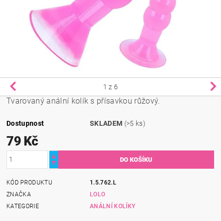
1
z 6
Tvarovaný anální kolík s přísavkou růžový.
Dostupnost
SKLADEM
(>5 ks)
79 Kč
KÓD PRODUKTU
1.5.762.L
ZNAČKA
LOLO
KATEGORIE
ANÁLNÍ KOLÍKY