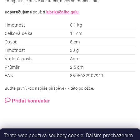
Fotografie je pouze ilustrační, barvy se mohou lišit.
Doporučujeme
použití
lubrikačního gelu
Hmotnost
0.1 kg
Celková délka
11 cm
Obvod
8 cm
Hmotnost
30 g
Vodotěsnost
Ano
Průměr
2,5 cm
EAN
8595682907911
Buďte první, kdo napíše příspěvek k této položce.
Přidat komentář
Tento web používá soubory cookie. Dalším procházením