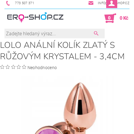
773 507 371
INFO@ERO-SHOP.CZ
0
0 Kč
LOLO ANÁLNÍ KOLÍK ZLATÝ S
RŮŽOVÝM KRYSTALEM - 3,4CM
Neohodnoceno