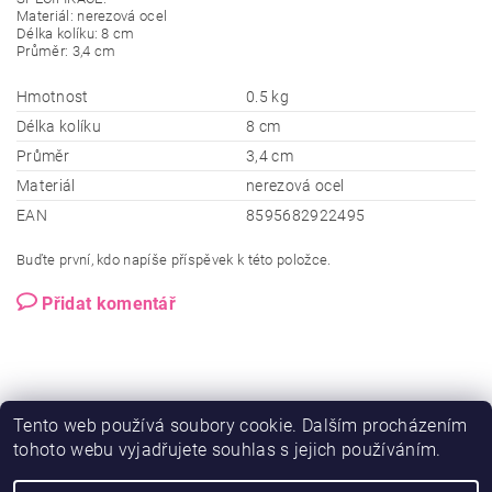
Materiál: nerezová ocel
Délka kolíku: 8 cm
Průměr: 3,4 cm
Hmotnost
0.5 kg
Délka kolíku
8 cm
Průměr
3,4 cm
Materiál
nerezová ocel
EAN
8595682922495
Buďte první, kdo napíše příspěvek k této položce.
Přidat komentář
Tento web používá soubory cookie. Dalším procházením
tohoto webu vyjadřujete souhlas s jejich používáním.