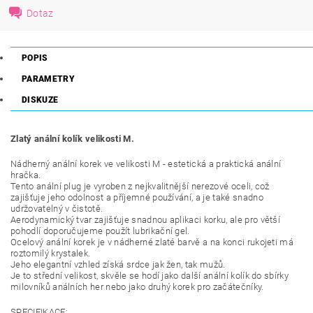
Dotaz
POPIS
PARAMETRY
DISKUZE
Zlatý anální kolík velikosti M.
Nádherný anální korek ve velikosti M - estetická a praktická anální
hračka.
Tento anální plug je vyroben z nejkvalitnější nerezové oceli, což
zajišťuje jeho odolnost a příjemné používání, a je také snadno
udržovatelný v čistotě.
Aerodynamický tvar zajišťuje snadnou aplikaci korku, ale pro větší
pohodlí doporučujeme použít lubrikační gel.
Ocelový anální korek je v nádherné zlaté barvě a na konci rukojeti má
roztomilý krystalek.
Jeho elegantní vzhled získá srdce jak žen, tak mužů.
Je to střední velikost, skvěle se hodí jako další anální kolík do sbírky
milovníků análních her nebo jako druhý korek pro začátečníky.
SPECIFIKACE: