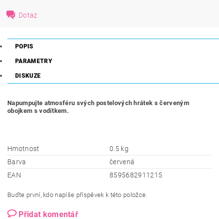
Dotaz
POPIS
PARAMETRY
DISKUZE
Napumpujte atmosféru svých postelových hrátek s červeným
obojkem s vodítkem.
Hmotnost
0.5 kg
Barva
červená
EAN
8595682911215
Buďte první, kdo napíše příspěvek k této položce.
Přidat komentář