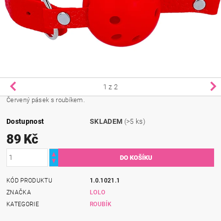
1
z 2
Červený pásek s roubíkem.
Dostupnost
SKLADEM
(>5 ks)
89 Kč
KÓD PRODUKTU
1.0.1021.1
ZNAČKA
LOLO
KATEGORIE
ROUBÍK