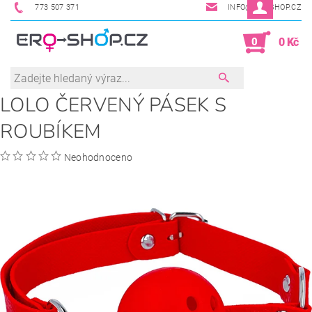
773 507 371
INFO@ERO-SHOP.CZ
0
0 Kč
LOLO ČERVENÝ PÁSEK S
ROUBÍKEM
Neohodnoceno