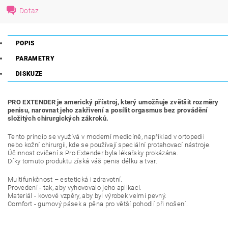
Dotaz
POPIS
PARAMETRY
DISKUZE
PRO EXTENDER je americký přístroj, který umožňuje zvětšit rozměry
penisu, narovnat jeho zakřivení a posílit orgasmus bez provádění
složitých chirurgických zákroků.
Tento princip se využívá v moderní medicíně, například v ortopedii
nebo kožní chirurgii, kde se používají speciální protahovací nástroje.
Účinnost cvičení s Pro Extender byla lékařsky prokázána.
Díky tomuto produktu získá váš penis délku a tvar.
Multifunkčnost – estetická i zdravotní.
Provedení - tak, aby vyhovovalo jeho aplikaci.
Materiál - kovové vzpěry, aby byl výrobek velmi pevný.
Comfort - gumový pásek a pěna pro větší pohodlí při nošení.