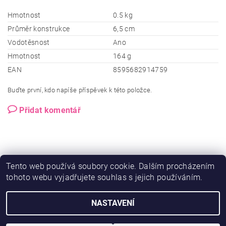
Hmotnost
0.5 kg
Průměr konstrukce
6,5 cm
Vodotěsnost
Ano
Hmotnost
164 g
EAN
8595682914759
Buďte první, kdo napíše příspěvek k této položce.
Přidat komentář
Tento web používá soubory cookie. Dalším procházením
tohoto webu vyjadřujete souhlas s jejich používáním.
NASTAVENÍ
2026 © Ero-shop.cz, všechna práva vyhrazena
Vytvořil Shoptet