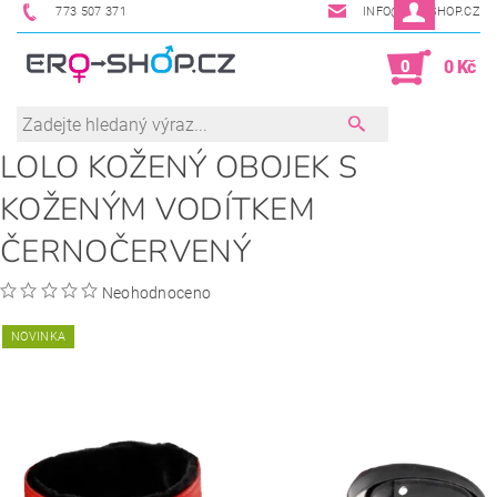
773 507 371
INFO@ERO-SHOP.CZ
0
0 Kč
LOLO KOŽENÝ OBOJEK S
KOŽENÝM VODÍTKEM
ČERNOČERVENÝ
Neohodnoceno
NOVINKA