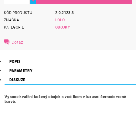
KÓD PRODUKTU
2.0.2123.3
ZNAČKA
LOLO
KATEGORIE
OBOJKY
Dotaz
POPIS
PARAMETRY
DISKUZE
Vysoce kvalitní kožený obojek s vodítkem v luxusní černočervené
barvě.