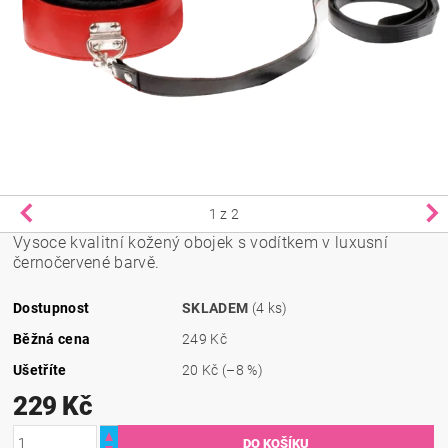
1
z 2
Vysoce kvalitní kožený obojek s vodítkem v luxusní
černočervené barvě.
Dostupnost
SKLADEM
(4 ks)
Běžná cena
249 Kč
Ušetříte
20 Kč
(–8 %)
229 Kč