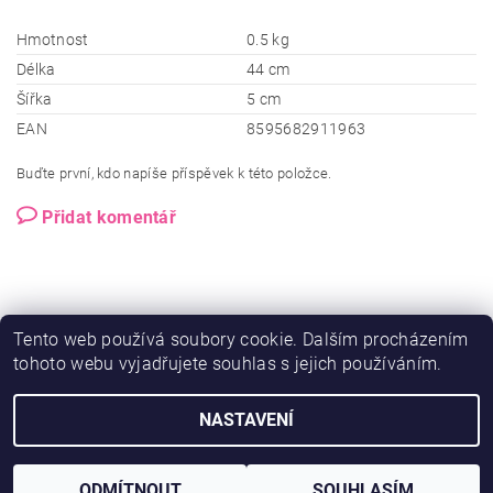
Hmotnost
0.5 kg
Délka
44 cm
Šířka
5 cm
EAN
8595682911963
Buďte první, kdo napíše příspěvek k této položce.
Přidat komentář
Tento web používá soubory cookie. Dalším procházením
tohoto webu vyjadřujete souhlas s jejich používáním.
NASTAVENÍ
2026 © Ero-shop.cz, všechna práva vyhrazena
Vytvořil Shoptet
ODMÍTNOUT
SOUHLASÍM