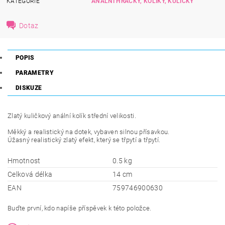
KATEGORIE
ANÁLNÍ HRAČKY, KOLÍKY, KULIČKY
Dotaz
POPIS
PARAMETRY
DISKUZE
Zlatý kuličkový anální kolík střední velikosti.
Měkký a realistický na dotek, vybaven silnou přísavkou.
Úžasný realistický zlatý efekt, který se třpytí a třpytí.
Hmotnost
0.5 kg
Celková délka
14 cm
EAN
759746900630
Buďte první, kdo napíše příspěvek k této položce.