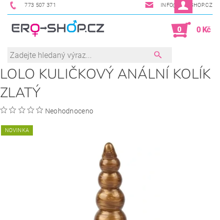
773 507 371
INFO@ERO-SHOP.CZ
0
0 Kč
LOLO KULIČKOVÝ ANÁLNÍ KOLÍK
ZLATÝ
Neohodnoceno
NOVINKA