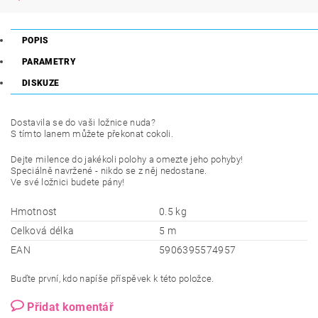
POPIS
PARAMETRY
DISKUZE
Dostavila se do vaši ložnice nuda?
S tímto lanem můžete překonat cokoli.
Dejte milence do jakékoli polohy a omezte jeho pohyby!
Speciálně navržené - nikdo se z něj nedostane.
Ve své ložnici budete pány!
Hmotnost
0.5 kg
Celková délka
5 m
EAN
5906395574957
Buďte první, kdo napíše příspěvek k této položce.
Přidat komentář