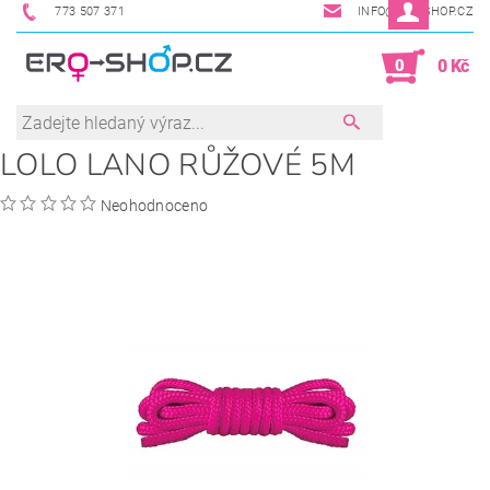
773 507 371
INFO@ERO-SHOP.CZ
0
0 Kč
LOLO LANO RŮŽOVÉ 5M
Neohodnoceno