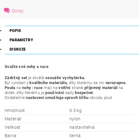
Dotaz
POPIS
PARAMETRY
DISKUZE
Svažte své nohy a ruce
Zádržný set
je skvělá
sexuální vychytávka.
Byl vyroben z
kvalitního materiálu,
díky kterému se nic
nerozepne.
Pouta
na
nohy
i
ruce
mají na
vnitřní
straně
příjemný materiál
na
dotek, díky kterému je
používání
sady
bezpečné.
Dodatečné
nastavení umožňuje upravit šířku
obvodu pout.
Hmotnost
0.5 kg
Materiál
nylon
Velikost
nastavitelná
Barva
černá