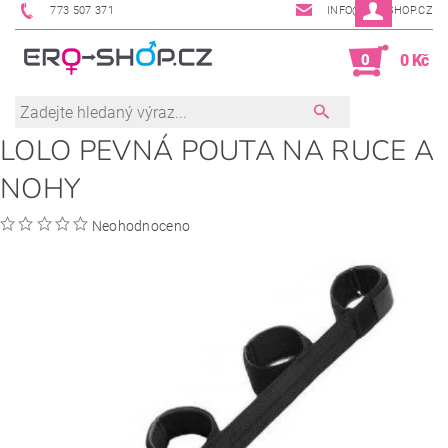
773 507 371
INFO@ERO-SHOP.CZ
0
0 Kč
LOLO PEVNÁ POUTA NA RUCE A
NOHY
Neohodnoceno