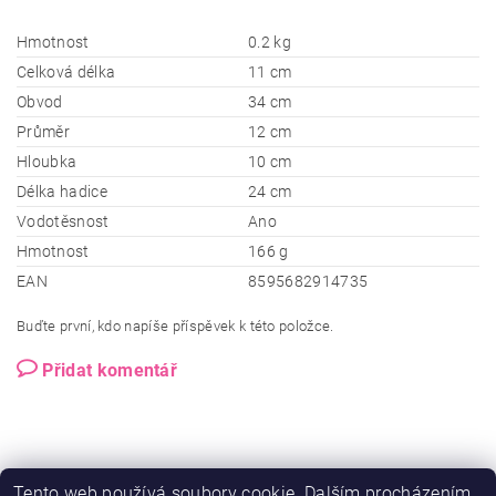
Hmotnost
0.2 kg
Celková délka
11 cm
Obvod
34 cm
Průměr
12 cm
Hloubka
10 cm
Délka hadice
24 cm
Vodotěsnost
Ano
Hmotnost
166 g
EAN
8595682914735
Buďte první, kdo napíše příspěvek k této položce.
Přidat komentář
Tento web používá soubory cookie. Dalším procházením