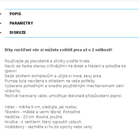
POPIS
PARAMETRY
DISKUZE
Díky rozšíření cév si můžete zvětšit prsa až o 2 velikosti!
Používejte jej pravidelně a účinky uvidíte trvale.
Navíc se ňadra stanou citlivějšími na dotek a hlazení a pokožka se
zpevní.
Dejte sbohem komplexům a užijte si nová, sexy prsa.
Pumpa byla navržena s ohledem na vaše potřeby.
Vybaveno pohodlným a snadno použitelným mechanismem sání
vzduchu.
Pečlivě tvarovaný válec umožňuje dokonalé přizpůsobení poprsí.
Válec - měrka 9 cm, sledujte, jak rostou.
Těsnění - měkké a velmi těsné. Pohodlné.
Hadička - 20 cm dlouhá, pružná.
Hruška - s ventilem, který vypouští vzduch.
Vodotěsný - vezměte si ho do sprchy nebo vany.